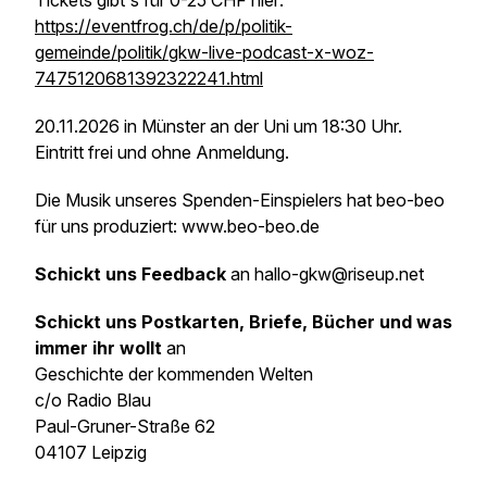
Tickets gibt's für 0-25 CHF hier:
https://eventfrog.ch/de/p/politik-
gemeinde/politik/gkw-live-podcast-x-woz-
7475120681392322241.html
20.11.2026 in Münster an der Uni um 18:30 Uhr.
Eintritt frei und ohne Anmeldung.
Die Musik unseres Spenden-Einspielers hat beo-beo
für uns produziert: www.beo-beo.de
Schickt uns Feedback
an hallo-gkw@riseup.net
Schickt uns Postkarten, Briefe, Bücher und was
immer ihr wollt
an
Geschichte der kommenden Welten
c/o Radio Blau
Paul-Gruner-Straße 62
04107 Leipzig