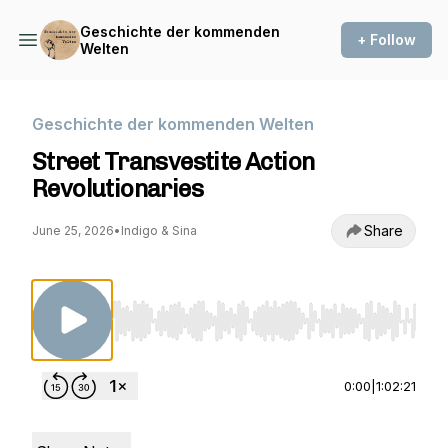
Geschichte der kommenden
+ Follow
Welten
Geschichte der kommenden Welten
Street Transvestite Action
Revolutionaries
Share
June 25, 2026
•
Indigo & Sina
Use Left/Right to seek, Home/End to jump to st
0:00
|
1:02:21