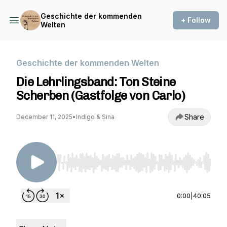
Geschichte der kommenden
+ Follow
Welten
Geschichte der kommenden Welten
Die Lehrlingsband: Ton Steine
Scherben (Gastfolge von Carlo)
Share
December 11, 2025
•
Indigo & Sina
Use Left/Right to seek, Home/End to jump to st
0:00
|
40:05