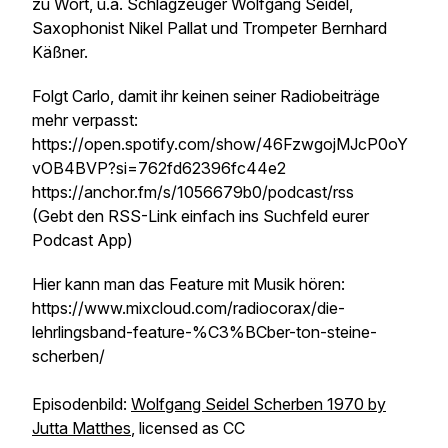
zu Wort, u.a. Schlagzeuger Wolfgang Seidel,
Saxophonist Nikel Pallat und Trompeter Bernhard
Käßner.
Folgt Carlo, damit ihr keinen seiner Radiobeiträge
mehr verpasst:
https://open.spotify.com/show/46FzwgojMJcP0oY
vOB4BVP?si=762fd62396fc44e2
https://anchor.fm/s/1056679b0/podcast/rss
(Gebt den RSS-Link einfach ins Suchfeld eurer
Podcast App)
Hier kann man das Feature mit Musik hören:
https://www.mixcloud.com/radiocorax/die-
lehrlingsband-feature-%C3%BCber-ton-steine-
scherben/
Episodenbild:
Wolfgang Seidel Scherben 1970 by
Jutta Matthes
, licensed as CC